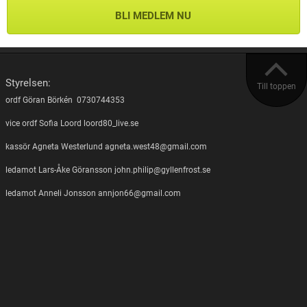
BLI MEDLEM NU
Styrelsen:
Till toppen
ordf Göran Börkén 0730744353
vice ordf Sofia Loord loord80_live.se
kassör Agneta Westerlund agneta.west48@gmail.com
ledamot Lars-Åke Göransson john.philip@gyllenfrost.se
ledamot Anneli Jonsson annjon66@gmail.com