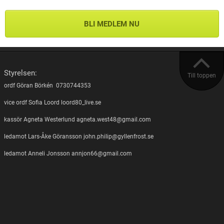
BLI MEDLEM NU
Styrelsen:
Till toppen
ordf Göran Börkén 0730744353
vice ordf Sofia Loord loord80_live.se
kassör Agneta Westerlund agneta.west48@gmail.com
ledamot Lars-Åke Göransson john.philip@gyllenfrost.se
ledamot Anneli Jonsson annjon66@gmail.com