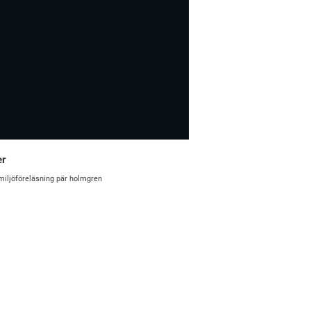
er
miljöföreläsning
pär holmgren