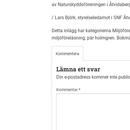
av Naturskyddsföreningen i Åtvidaber
/ Lars Björk, styrelseledamot i SNF Åt
Detta inlägg har kategorierna
Miljöför
miljöföreläsning
,
pär holmgren
. Bokm
Kommentera
Lämna ett svar
Din e-postadress kommer inte publi
Kommentar
*