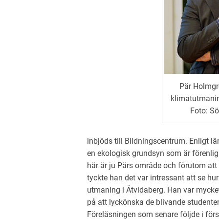
Pär Holmgr
klimatutmanin
Foto: Sö
inbjöds till Bildningscentrum. Enligt l
en ekologisk grundsyn som är förenlig
här är ju Pärs område och förutom att
tyckte han det var intressant att se hu
utmaning i Åtvidaberg. Han var myck
på att lyckönska de blivande studentern
Föreläsningen som senare följde i fö