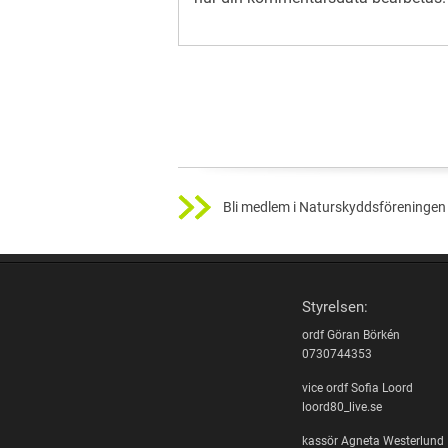
Bli medlem i Naturskyddsföreningen 
Styrelsen:
ordf Göran Börkén
0730744353
vice ordf Sofia Loord
loord80_live.se
kassör Agneta Westerlund