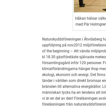
Håkan hälsar välko
med Pär Holmgren.
Naturskyddsföreningen i Åtvidaberg h
uppföljning på nov2012 miljöföreläsn
of the beginning – Att vända miljöprobl
kl 18.30 gästföreläste självaste meteo
församlingsgård inför 120 personer. 
klimatförändringarna hänger ihop med 
ekologi, ekonomi och energi. Det finn
länder i världen som direkt bromsar en
bränslen till alternativa energikällor
människan tycks ha en tendens att inte 
vi är en del av den! Föreläsningen av
föreläsningen från naturskyddsförenin