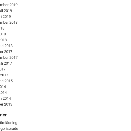
ember 2019
ti 2019
ri 2019
ember 2018
018
2018
 2018
ari 2018
er 2017
ember 2017
ti 2017
2017
 2017
ari 2015
2014
 2014
ri 2014
er 2013
rier
föreläsning
goriserade