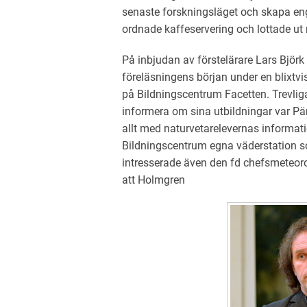
senaste forskningsläget och skapa e
ordnade kaffeservering och lottade ut 
På inbjudan av förstelärare Lars Björ
föreläsningens början under en blixtv
på Bildningscentrum Facetten. Trevliga 
informera om sina utbildningar var P
allt med naturvetarelevernas informatio
Bildningscentrum egna väderstation s
intresserade även den fd chefsmeteor
att Holmgren