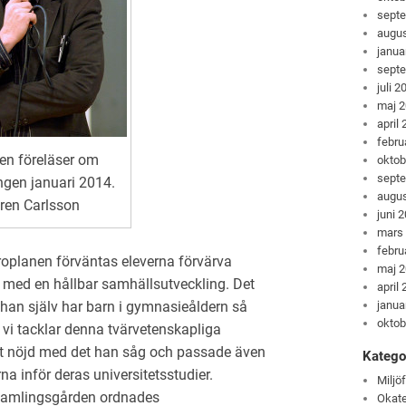
sept
augus
janua
sept
juli 2
maj 
april
febru
en föreläser om
oktob
sept
gen januari 2014.
augus
ren Carlsson
juni 
mars
febru
äroplanen förväntas eleverna förvärva
maj 
 med en hållbar samhällsutveckling. Det
april
janua
 han själv har barn i gymnasieåldern så
oktob
r vi tacklar denna tvärvetenskapliga
et nöjd med det han såg och passade även
Katego
a inför deras universitetsstudier.
Miljö
rsamlingsgården ordnades
Okate