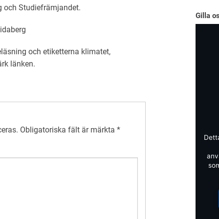
g och Studiefrämjandet.
Gilla o
vidaberg
eläsning
och etiketterna
klimatet
,
ärk
länken
.
ceras.
Obligatoriska fält är märkta
*
Dett
anv
som