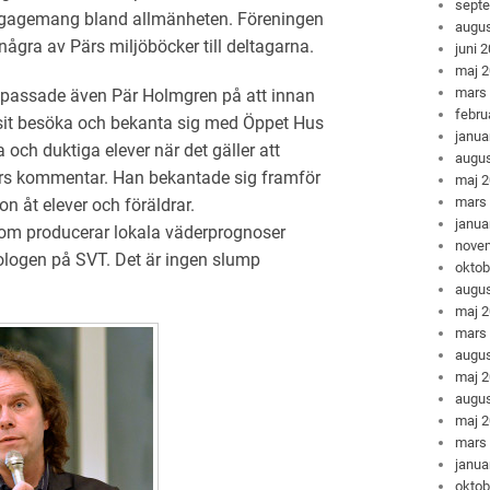
sept
ngagemang bland allmänheten. Föreningen
augus
några av Pärs miljöböcker till deltagarna.
juni 
maj 
mars
k passade även Pär Holmgren på att innan
febru
isit besöka och bekanta sig med Öppet Hus
janua
och duktiga elever när det gäller att
augus
ärs kommentar. Han bekantade sig framför
maj 
mars
n åt elever och föräldrar.
janua
om producerar lokala väderprognoser
nove
ologen på SVT. Det är ingen slump
oktob
augus
maj 
mars
augus
maj 
augus
maj 
mars
janua
oktob