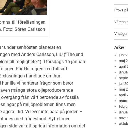
Prova p
mna till föreläsningen
Vårens 
 Foto: Sören Carlsson
Vi säger
ar under senhösten planerat en
Arkiv
ingen med Anders Carlsson, LiU (”The end
juni 
maj 
em till möjligheter”). I torsdags 16 januari
april
rologen Pär Holmgren i en fullsatt
janua
Föreläsningen handlade om hur
sept
hur illa vi hanterar frågor som berör
juli 2
maj 
s även många stora oljeproducerande
april
 övergång från vårt beroende av fossila
mars
. Lösningar på miljöproblemen finns men
febru
agera i tid. Vi lever inte bara på jorden –
janua
nove
slutades med frågestund. Syftet med
oktob
gen sida var att sprida information om det