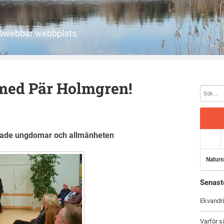
etswebbar webbplats
med Pär Holmgren!
ade ungdomar och allmänheten
Naturs
Senast
Ekvandri
Varför s