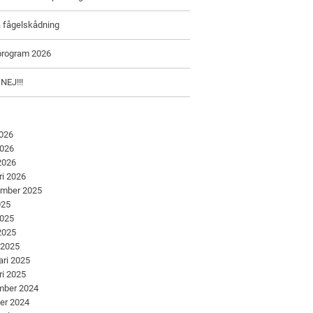
å fågelskådning
program 2026
 NEJ!!!
2026
2026
 2026
ri 2026
ember 2025
025
2025
 2025
 2025
ari 2025
ri 2025
mber 2024
er 2024