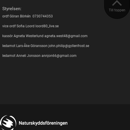
Styrelsen:
Till toppen
ordf Göran Börkén 0730744353
vice ordf Sofia Loord loord80_live.se
kassör Agneta Westerlund agneta.west48@gmail.com
ledamot Lars-Åke Göransson john.philip@gyllenfrost.se
ledamot Anneli Jonsson annjon66@gmail.com