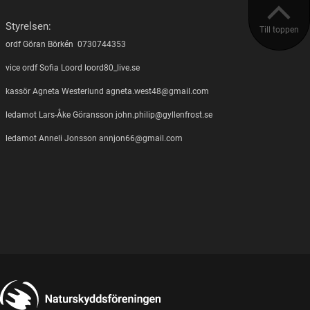
Styrelsen:
Till toppen
ordf Göran Börkén 0730744353
vice ordf Sofia Loord loord80_live.se
kassör Agneta Westerlund agneta.west48@gmail.com
ledamot Lars-Åke Göransson john.philip@gyllenfrost.se
ledamot Anneli Jonsson annjon66@gmail.com