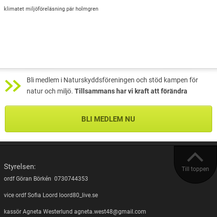
klimatet
miljöföreläsning
pär holmgren
Bli medlem i Naturskyddsföreningen och stöd kampen för
natur och miljö.
Tillsammans har vi kraft att förändra
BLI MEDLEM NU
Styrelsen:
Till toppen
ordf Göran Börkén 0730744353
vice ordf Sofia Loord loord80_live.se
kassör Agneta Westerlund agneta.west48@gmail.com