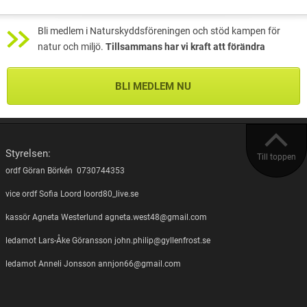
Bli medlem i Naturskyddsföreningen och stöd kampen för
natur och miljö.
Tillsammans har vi kraft att förändra
BLI MEDLEM NU
Styrelsen:
Till toppen
ordf Göran Börkén 0730744353
vice ordf Sofia Loord loord80_live.se
kassör Agneta Westerlund agneta.west48@gmail.com
ledamot Lars-Åke Göransson john.philip@gyllenfrost.se
ledamot Anneli Jonsson annjon66@gmail.com