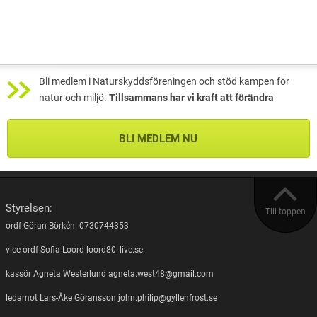
Bli medlem i Naturskyddsföreningen och stöd kampen för
natur och miljö.
Tillsammans har vi kraft att förändra
BLI MEDLEM NU
Styrelsen:
Till toppen
ordf Göran Börkén 0730744353
vice ordf Sofia Loord loord80_live.se
kassör Agneta Westerlund agneta.west48@gmail.com
ledamot Lars-Åke Göransson john.philip@gyllenfrost.se