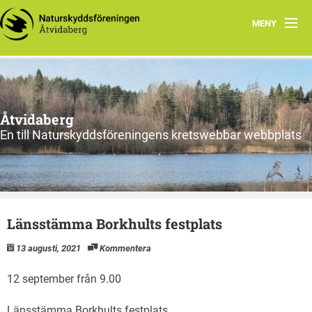
MENY
Hem
Föreningens lokala arbete
Åtvidaberg
En till Naturskyddsföreningens kretswebbar webbplats
Länsstämma Borkhults festplats
13 augusti, 2021
Kommentera
12 september från 9.00
Länsstämma Borkhults festplats