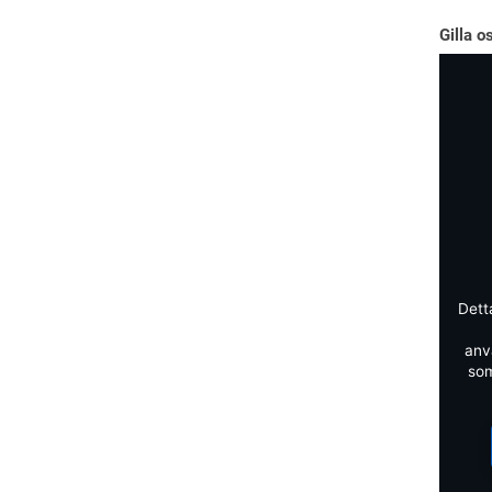
Gilla o
Dett
anv
som