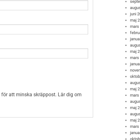
sept
augus
juni 
maj 
mars
febru
janua
augus
maj 
mars
janua
nove
oktob
augus
maj 
för att minska skräppost.
Lär dig om
mars
augus
maj 
augus
maj 
mars
janua
oktob