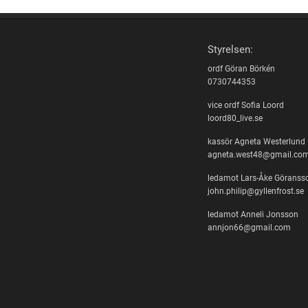
Styrelsen:
ordf Göran Börkén
0730744353
vice ordf Sofia Loord
loord80_live.se
kassör Agneta Westerlund
agneta.west48@gmail.co
ledamot Lars-Åke Göranss
john.philip@gyllenfrost.se
ledamot Anneli Jonsson
annjon66@gmail.com