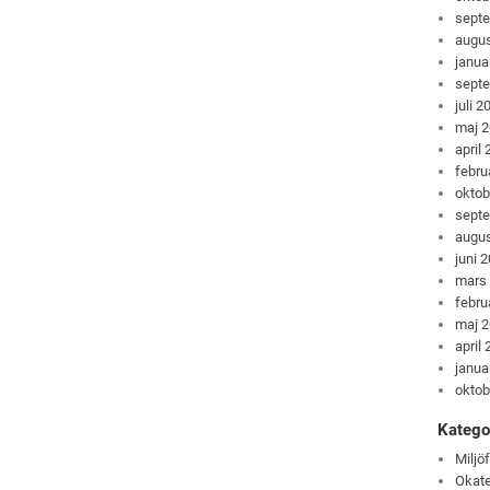
sept
augus
janua
sept
juli 2
maj 
april
febru
oktob
sept
augus
juni 
mars
febru
maj 
april
janua
oktob
Katego
Miljö
Okate