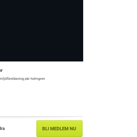
er
miljöföreläsning
pär holmgren
dra
BLI MEDLEM NU