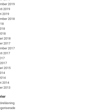
ember 2019
ti 2019
ri 2019
ember 2018
018
2018
 2018
ari 2018
er 2017
ember 2017
ti 2017
2017
 2017
ari 2015
2014
 2014
ri 2014
er 2013
rier
föreläsning
goriserade