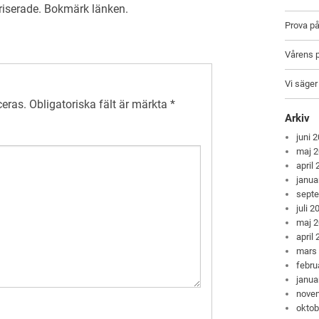
riserade
. Bokmärk
länken
.
Prova p
Vårens 
Vi säger
ceras.
Obligatoriska fält är märkta
*
Arkiv
juni 
maj 
april
janua
sept
juli 2
maj 
april
mars
febru
janua
nove
oktob