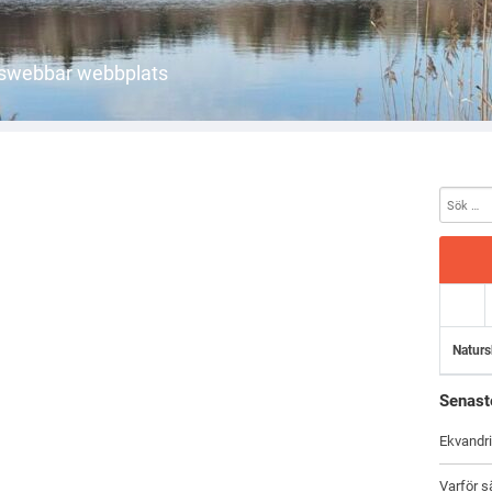
etswebbar webbplats
Naturs
Senast
Ekvandri
Varför s