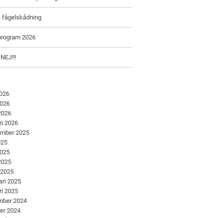
å fågelskådning
program 2026
 NEJ!!!
2026
2026
 2026
ri 2026
ember 2025
025
2025
 2025
 2025
ari 2025
ri 2025
mber 2024
er 2024