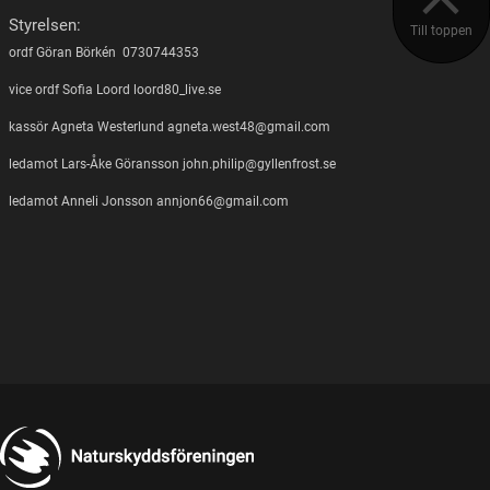
Styrelsen:
Till toppen
ordf Göran Börkén 0730744353
vice ordf Sofia Loord loord80_live.se
kassör Agneta Westerlund agneta.west48@gmail.com
ledamot Lars-Åke Göransson john.philip@gyllenfrost.se
ledamot Anneli Jonsson annjon66@gmail.com