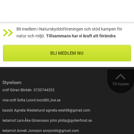
Bli medlem i Naturskyddsföreningen och stöd kampen för
natur och miljö.
Tillsammans har vi kraft att förändra
BLI MEDLEM NU
Styrelsen:
Till toppen
ordf Göran Börkén 0730744353
vice ordf Sofia Loord loord80_live.se
kassör Agneta Westerlund agneta.west48@gmail.com
ledamot Lars-Åke Göransson john.philip@gyllenfrost.se
ledamot Anneli Jonsson annjon66@gmail.com