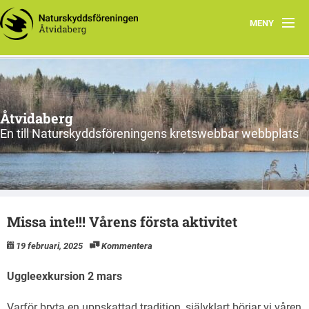
MENY
Hem
Föreningens lokala arbete
Åtvidaberg
En till Naturskyddsföreningens kretswebbar webbplats
Missa inte!!! Vårens första aktivitet
19 februari, 2025
Kommentera
Uggleexkursion 2 mars
Varför bryta en uppskattad tradition, självklart börjar vi våren